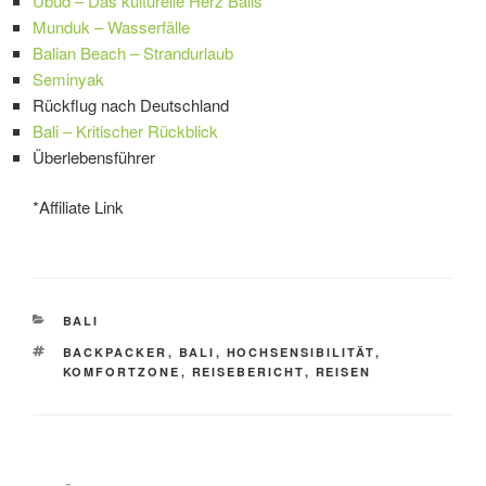
Ubud – Das kulturelle Herz Balis
Munduk – Wasserfälle
Balian Beach – Strandurlaub
Seminyak
Rückflug nach Deutschland
Bali – Kritischer Rückblick
Überlebensführer
*Affiliate Link
KATEGORIEN
BALI
SCHLAGWÖRTER
BACKPACKER
,
BALI
,
HOCHSENSIBILITÄT
,
KOMFORTZONE
,
REISEBERICHT
,
REISEN
Beitragsnavigation