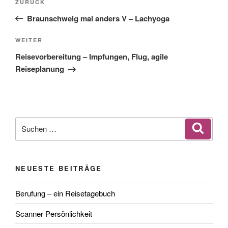
Vorheriger
ZURÜCK
Beitrag
Braunschweig mal anders V – Lachyoga
Nächster
WEITER
Beitrag
Reisevorbereitung – Impfungen, Flug, agile
Reiseplanung
Suchen
Suche
nach:
NEUESTE BEITRÄGE
Berufung – ein Reisetagebuch
Scanner Persönlichkeit