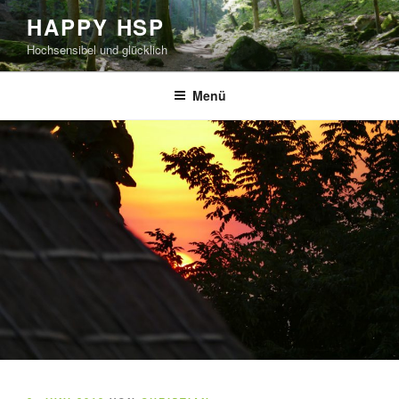
Zum
HAPPY HSP
Inhalt
Hochsensibel und glücklich
springen
Menü