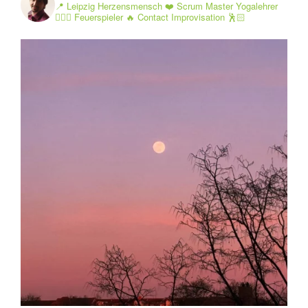
📍 Leipzig Herzensmensch ❤️ Scrum Master Yogalehrer
🧘🏻‍♂️ Feuerspieler 🔥 Contact Improvisation 🕺🏻