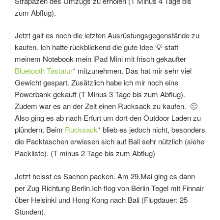
Strapazen des Umzugs zu erholen (T Minus 4 Tage bis
zum Abflug).
Jetzt galt es noch die letzten Ausrüstungsgegenstände zu
kaufen. Ich hatte rückblickend die gute Idee 💡 statt
meinem Notebook mein iPad Mini mit frisch gekaufter
Bluetooth Tastatur
* mitzunehmen. Das hat mir sehr viel
Gewicht gespart. Zusätzlich habe ich mir noch eine
Powerbank gekauft (T Minus 3 Tage bis zum Abflug).
Zudem war es an der Zeit einen Rucksack zu kaufen. 🙂
Also ging es ab nach Erfurt um dort den Outdoor Laden zu
plündern. Beim
Rucksack
* blieb es jedoch nicht, besonders
die Packtaschen erwiesen sich auf Bali sehr nützlich (siehe
Packliste). (T minus 2 Tage bis zum Abflug)
Jetzt heisst es Sachen packen. Am 29.Mai ging es dann
per Zug Richtung Berlin.Ich flog von Berlin Tegel mit Finnair
über Helsinki und Hong Kong nach Bali (Flugdauer: 25
Stunden).