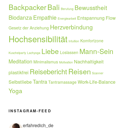
Backpacker
Bali
Bewusstheit
Berufung
Biodanza
Empathie
Entspannung
Flow
Energiearbeit
Herzverbindung
Gesetz der Anziehung
Hochsensibilität
Komfortzone
Intuition
Liebe
Mann-Sein
Loslassen
Kuschelparty
Lachyoga
Meditation
Nachhaltigkeit
Minimalismus
Motivation
Reisen
Reisebericht
plastikfrei
Scanner
Tantra
Selbstliebe
Work-Life-Balance
Tantramassage
Yoga
INSTAGRAM-FEED
erfahredich_de