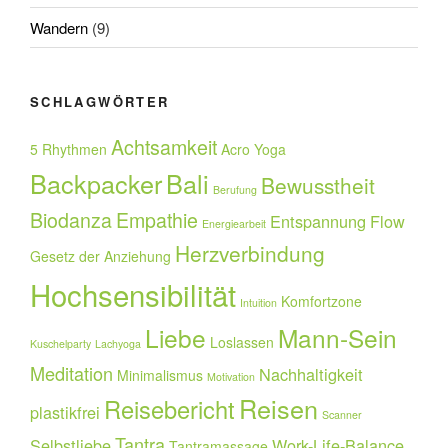
Wandern
(9)
SCHLAGWÖRTER
Achtsamkeit
5 Rhythmen
Acro Yoga
Backpacker
Bali
Bewusstheit
Berufung
Biodanza
Empathie
Entspannung
Flow
Energiearbeit
Herzverbindung
Gesetz der Anziehung
Hochsensibilität
Komfortzone
Intuition
Liebe
Mann-Sein
Loslassen
Kuschelparty
Lachyoga
Meditation
Nachhaltigkeit
Minimalismus
Motivation
Reisen
Reisebericht
plastikfrei
Scanner
Tantra
Selbstliebe
Work-Life-Balance
Tantramassage