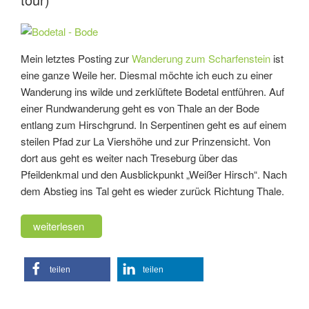
Mein letztes Posting zur
Wanderung zum Scharfenstein
ist
eine ganze Weile her. Diesmal möchte ich euch zu einer
Wanderung ins wilde und zerklüftete Bodetal entführen. Auf
einer Rundwanderung geht es von Thale an der Bode
entlang zum Hirschgrund. In Serpentinen geht es auf einem
steilen Pfad zur La Viershöhe und zur Prinzensicht. Von
dort aus geht es weiter nach Treseburg über das
Pfeildenkmal und den Ausblickpunkt „Weißer Hirsch“. Nach
dem Abstieg ins Tal geht es wieder zurück Richtung Thale.
„Wanderung
weiterlesen
durch
das
teilen
teilen
Bodetal
(HSP
on