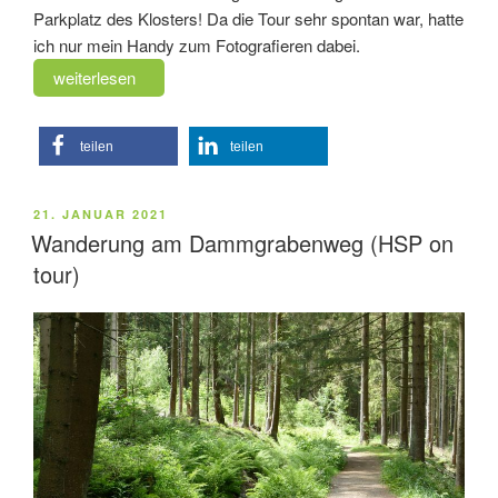
Parkplatz des Klosters! Da die Tour sehr spontan war, hatte
ich nur mein Handy zum Fotografieren dabei.
„Wanderung
weiterlesen
zum
Volkmarskeller
teilen
teilen
(HSP
on
tour)“
VERÖFFENTLICHT
21. JANUAR 2021
AM
Wanderung am Dammgrabenweg (HSP on
tour)