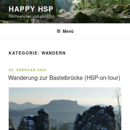
Zum
HAPPY HSP
Inhalt
Hochsensibel und glücklich
springen
Menü
KATEGORIE:
WANDERN
VERÖFFENTLICHT
20. FEBRUAR 2022
AM
Wanderung zur Basteibrücke (HSP-on-tour)