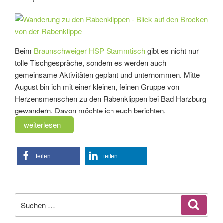
Beim
Braunschweiger HSP Stammtisch
gibt es nicht nur
tolle Tischgespräche, sondern es werden auch
gemeinsame Aktivitäten geplant und unternommen. Mitte
August bin ich mit einer kleinen, feinen Gruppe von
Herzensmenschen zu den Rabenklippen bei Bad Harzburg
gewandern. Davon möchte ich euch berichten.
„Wanderung
weiterlesen
zu
den
teilen
teilen
Rabenklippen
(HSP
on
tour)“
Suchen
Suche
nach: