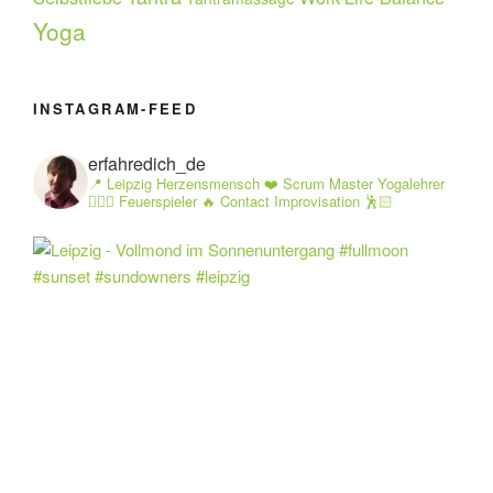
Yoga
INSTAGRAM-FEED
erfahredich_de
📍 Leipzig Herzensmensch ❤️ Scrum Master Yogalehrer
🧘🏻‍♂️ Feuerspieler 🔥 Contact Improvisation 🕺🏻