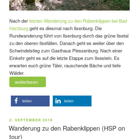
Nach der
letzten Wanderung zu den Rabenklippen bei Bad
Harzburg
geht es diesmal nach Ilsenburg. Die
Rundwanderung führt von Ilsenburg durch das grüne Ilsetal
zu den oberen Ilsefällen. Danach geht es weiter über den
Schwindelstieg zum Gasthaus Plessenburg. Nach einer
Einkehr geht es auf die letzte Etappe zum Ilsestein. Es
erwarten euch grüne Täler, rauschende Bäche und tiefe
Wälder.
„Wanderung
weiterlesen
durch
das
teilen
teilen
Ilsetal
(HSP
on
VERÖFFENTLICHT
2. SEPTEMBER 2019
tour)“
AM
Wanderung zu den Rabenklippen (HSP on
tour)