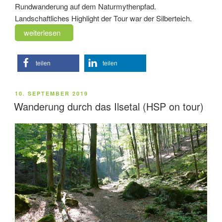
Rundwanderung auf dem Naturmythenpfad.
Landschaftliches Highlight der Tour war der Silberteich.
„Wanderung
weiterlesen
zum
Silberteich
teilen
teilen
(HSP
on
tour)“
VERÖFFENTLICHT
10. SEPTEMBER 2019
AM
Wanderung durch das Ilsetal (HSP on tour)