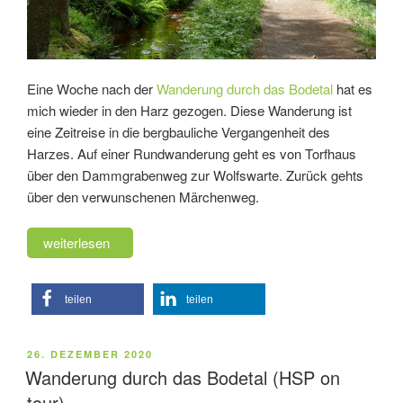
Eine Woche nach der
Wanderung durch das Bodetal
hat es
mich wieder in den Harz gezogen. Diese Wanderung ist
eine Zeitreise in die bergbauliche Vergangenheit des
Harzes. Auf einer Rundwanderung geht es von Torfhaus
über den Dammgrabenweg zur Wolfswarte. Zurück gehts
über den verwunschenen Märchenweg.
„Wanderung
weiterlesen
am
Dammgrabenweg
teilen
teilen
(HSP
on
tour)“
VERÖFFENTLICHT
26. DEZEMBER 2020
AM
Wanderung durch das Bodetal (HSP on
tour)