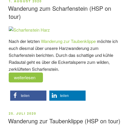
VERÖFFENTLICHT
1. AUGUST 2020
tour)“
AM
Wanderung zum Scharfenstein (HSP on
tour)
Nach der letzten
Wanderung zur Taubenklippe
möchte ich
euch diesmal über unsere Harzwanderung zum
Scharfenstein berichten. Durch das schattige und kühle
Radautal geht es über die Eckertalsperre zum wilden,
zerklüfteten Scharfenstein.
„Wanderung
weiterlesen
zum
Scharfenstein
teilen
teilen
(HSP
on
tour)“
VERÖFFENTLICHT
25. JULI 2020
AM
Wanderung zur Taubenklippe (HSP on tour)