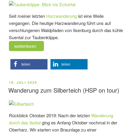
Seit meiner letzten
Harzwanderung
ist eine Weile
vergangen. Die heutige Harzwanderung führt uns auf
verschlungenen Waldpfaden von Ilsenburg durch das kühle
Suental zur Taubenklippe.
„Wanderung
weiterlesen
zur
Taubenklippe
teilen
teilen
(HSP
on
tour)“
VERÖFFENTLICHT
19. JULI 2020
AM
Wanderung zum Silberteich (HSP on tour)
Rückblick Oktober 2019: Nach der letzten
Wanderung
durch das Ilsetal
ging es Anfang Oktober nochmal in der
Oberharz. Wir starten von Braunlage zu einer