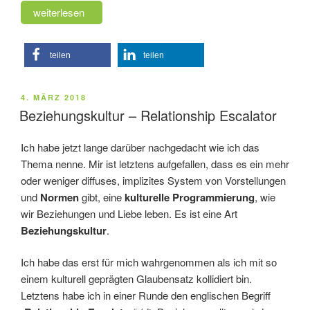
„Beziehungskultur
weiterlesen
–
Schubladendenken“
teilen
teilen
VERÖFFENTLICHT
4. MÄRZ 2018
AM
Beziehungskultur – Relationship Escalator
Ich habe jetzt lange darüber nachgedacht wie ich das
Thema nenne. Mir ist letztens aufgefallen, dass es ein mehr
oder weniger diffuses, implizites System von Vorstellungen
und
Normen
gibt, eine
kulturelle Programmierung
, wie
wir Beziehungen und Liebe leben. Es ist eine Art
Beziehungskultur
.
Ich habe das erst für mich wahrgenommen als ich mit so
einem kulturell geprägten Glaubensatz kollidiert bin.
Letztens habe ich in einer Runde den englischen Begriff