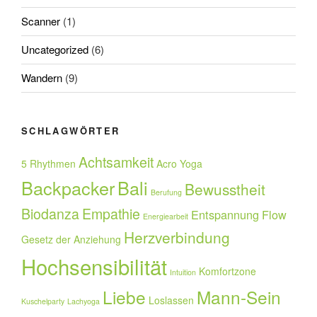
Scanner
(1)
Uncategorized
(6)
Wandern
(9)
SCHLAGWÖRTER
Achtsamkeit
5 Rhythmen
Acro Yoga
Backpacker
Bali
Bewusstheit
Berufung
Biodanza
Empathie
Entspannung
Flow
Energiearbeit
Herzverbindung
Gesetz der Anziehung
Hochsensibilität
Komfortzone
Intuition
Liebe
Mann-Sein
Loslassen
Kuschelparty
Lachyoga