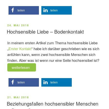
Update
KW14/18
teilen
teilen
–
Tantramassage
Seminar“
VERÖFFENTLICHT
24. MAI 2018
AM
Hochsensible Liebe – Bodenkontakt
In meinem ersten Artikel zum Thema hochsensible Liebe
„
Erster Kontakt
“ habe ich darüber geschrieben wie es sich
anfühlen kann, wenn zwei hochsensible Menschen sich
finden. Aber was ist wenn nur eine Seite hochsensibel ist?
„Hochsensible
weiterlesen
Liebe
–
teilen
teilen
Bodenkontakt“
VERÖFFENTLICHT
21. MAI 2018
AM
Beziehungsfallen hochsensibler Menschen