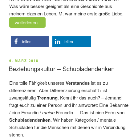
Was wäre besser geeignet als eine Geschichte aus
meinem eigenen Leben. M. war meine erste große Liebe.
„Hochsensible
weiterlesen
Liebe
–
teilen
teilen
Erster
Kontakt“
VERÖFFENTLICHT
6. MÄRZ 2018
AM
Beziehungskultur – Schubladendenken
Eine tolle Fähigkeit unseres
Verstandes
ist es zu
differenzieren. Aber Differenzierung erschafft / ist
zwangsläufig
Trennung
. Kennt ihr das auch? – Jemand
fragt euch zu einer Person und ihr antwortet: Eine Bekannte
/ eine Freundin /
meine
Freundin … Das ist eine Form von
Schubladendenken
. Wir haben Kategorien / mentale
Schubladen für die Menschen mit denen wir in Verbindung
stehen.