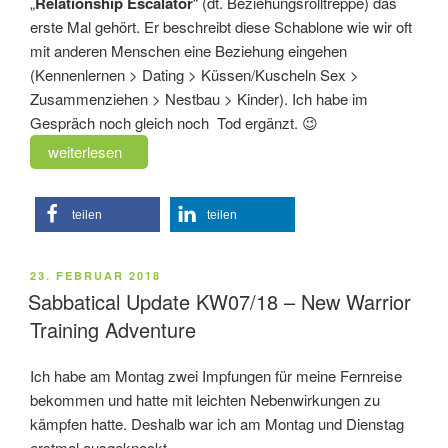
„
Relationship Escalator
“ (dt. Beziehungsrolltreppe) das
erste Mal gehört. Er beschreibt diese Schablone wie wir oft
mit anderen Menschen eine Beziehung eingehen
(Kennenlernen > Dating > Küssen/Kuscheln Sex >
Zusammenziehen > Nestbau > Kinder). Ich habe im
Gespräch noch gleich noch Tod ergänzt. 😉
„Beziehungskultur
weiterlesen
–
Relationship
teilen
teilen
Escalator“
VERÖFFENTLICHT
23. FEBRUAR 2018
AM
Sabbatical Update KW07/18 – New Warrior
Training Adventure
Ich habe am Montag zwei Impfungen für meine Fernreise
bekommen und hatte mit leichten Nebenwirkungen zu
kämpfen hatte. Deshalb war ich am Montag und Dienstag
erstmal ausgeknockt.