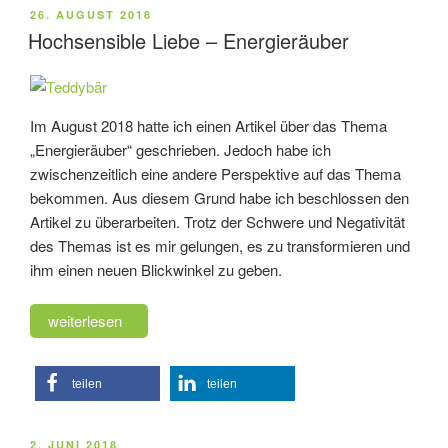
VERÖFFENTLICHT
26. AUGUST 2018
AM
Hochsensible Liebe – Energieräuber
Im August 2018 hatte ich einen Artikel über das Thema
„Energieräuber“ geschrieben. Jedoch habe ich
zwischenzeitlich eine andere Perspektive auf das Thema
bekommen. Aus diesem Grund habe ich beschlossen den
Artikel zu überarbeiten. Trotz der Schwere und Negativität
des Themas ist es mir gelungen, es zu transformieren und
ihm einen neuen Blickwinkel zu geben.
„Hochsensible
weiterlesen
Liebe
–
teilen
teilen
Energieräuber“
VERÖFFENTLICHT
2. JUNI 2018