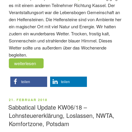
es mit einem anderen Teilnehmer Richtung Kassel. Der
Verantstaltungsort war die Lebensbogen Gemeinschaft an
den Helfensteinen. Die Helfensteine sind von Ambiente her
ein magischer Ort mit viel Natur und Energie. Wir hatten
zudem ein wunderbares Wetter. Trocken, frostig kalt,
Sonnenschein und strahlender blauer Himmel. Dieses
Wetter sollte uns außerdem über das Wochenende
begleiten.
„Sabbatical
weiterlesen
Update
KW07/18
teilen
teilen
–
New
Warrior
VERÖFFENTLICHT
21. FEBRUAR 2018
Training
AM
Sabbatical Update KW06/18 –
Adventure“
Lohnsteuererklärung, Loslassen, NWTA,
Komfortzone, Potsdam