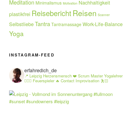
Meditation
Nachhaltigkeit
Minimalismus
Motivation
Reisen
Reisebericht
plastikfrei
Scanner
Tantra
Selbstliebe
Work-Life-Balance
Tantramassage
Yoga
INSTAGRAM-FEED
erfahredich_de
📍 Leipzig Herzensmensch ❤️ Scrum Master Yogalehrer
🧘🏻‍♂️ Feuerspieler 🔥 Contact Improvisation 🕺🏻