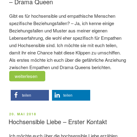
– Drama Queen
Gibt es für hochsensible und empathische Menschen
spezifische Beziehungsfallen? – Ja, ich kenne einige
Beziehungsfallen und Muster aus meiner eigenen
Lebenserfahrung, die wohl eher spezifisch für Empathen
und Hochsensible sind. Ich möchte sie mit euch teilen,
damit ihr eine Chance habt diese Klippen zu umschiffen.
Als erstes möchte ich euch über die gefährliche Anziehung
zwischen Empathen und Drama Queens berichten.
„Beziehungsfallen
weiterlesen
hochsensibler
Menschen
teilen
teilen
–
Drama
Queen“
VERÖFFENTLICHT
20. MAI 2018
AM
Hochsensible Liebe – Erster Kontakt
Ich möchte euch über die hochsensible Liebe erzählen.