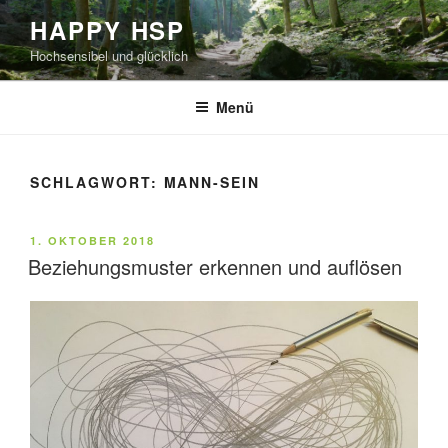
Zum
HAPPY HSP
Inhalt
Hochsensibel und glücklich
springen
Menü
SCHLAGWORT:
MANN-SEIN
VERÖFFENTLICHT
1. OKTOBER 2018
AM
Beziehungsmuster erkennen und auflösen