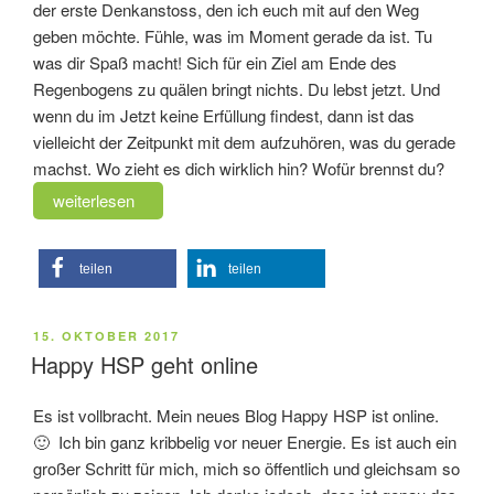
der erste Denkanstoss, den ich euch mit auf den Weg
geben möchte. Fühle, was im Moment gerade da ist. Tu
was dir Spaß macht! Sich für ein Ziel am Ende des
Regenbogens zu quälen bringt nichts. Du lebst jetzt. Und
wenn du im Jetzt keine Erfüllung findest, dann ist das
vielleicht der Zeitpunkt mit dem aufzuhören, was du gerade
machst. Wo zieht es dich wirklich hin? Wofür brennst du?
„Dr.
weiterlesen
Strange
Momente“
teilen
teilen
VERÖFFENTLICHT
15. OKTOBER 2017
AM
Happy HSP geht online
Es ist vollbracht. Mein neues Blog Happy HSP ist online.
🙂 Ich bin ganz kribbelig vor neuer Energie. Es ist auch ein
großer Schritt für mich, mich so öffentlich und gleichsam so