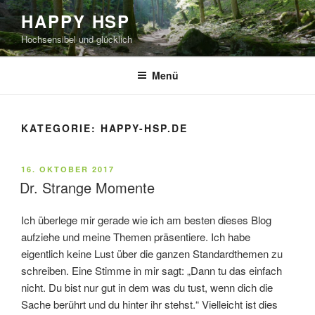
Zum
HAPPY HSP
Inhalt
Hochsensibel und glücklich
springen
Menü
KATEGORIE:
HAPPY-HSP.DE
VERÖFFENTLICHT
16. OKTOBER 2017
AM
Dr. Strange Momente
Ich überlege mir gerade wie ich am besten dieses Blog
aufziehe und meine Themen präsentiere. Ich habe
eigentlich keine Lust über die ganzen Standardthemen zu
schreiben. Eine Stimme in mir sagt: „Dann tu das einfach
nicht. Du bist nur gut in dem was du tust, wenn dich die
Sache berührt und du hinter ihr stehst.“ Vielleicht ist dies