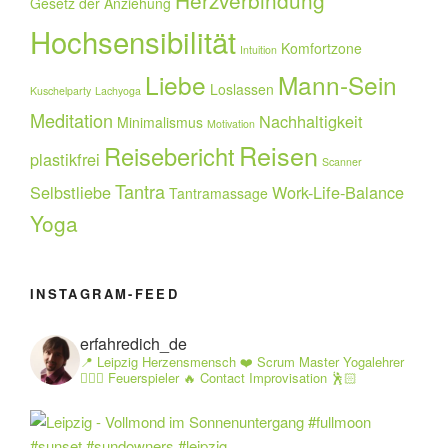
Gesetz der Anziehung
Hochsensibilität
Komfortzone
Intuition
Liebe
Mann-Sein
Loslassen
Kuschelparty
Lachyoga
Meditation
Nachhaltigkeit
Minimalismus
Motivation
Reisen
Reisebericht
plastikfrei
Scanner
Tantra
Selbstliebe
Work-Life-Balance
Tantramassage
Yoga
INSTAGRAM-FEED
erfahredich_de
📍 Leipzig Herzensmensch ❤️ Scrum Master Yogalehrer
🧘🏻‍♂️ Feuerspieler 🔥 Contact Improvisation 🕺🏻