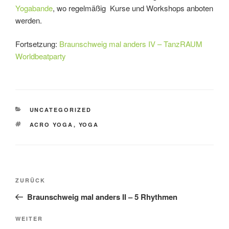
Yogabande
, wo regelmäßig Kurse und Workshops anboten
werden.
Fortsetzung:
Braunschweig mal anders IV – TanzRAUM
Worldbeatparty
KATEGORIEN
UNCATEGORIZED
SCHLAGWÖRTER
ACRO YOGA
,
YOGA
Beitragsnavigation
Vorheriger
ZURÜCK
Beitrag
Braunschweig mal anders II – 5 Rhythmen
Nächster
WEITER