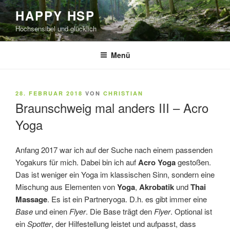
Zum
HAPPY HSP
Inhalt
Hochsensibel und glücklich
springen
Menü
VERÖFFENTLICHT
28. FEBRUAR 2018
VON
CHRISTIAN
AM
Braunschweig mal anders III – Acro
Yoga
Anfang 2017 war ich auf der Suche nach einem passenden
Yogakurs für mich. Dabei bin ich auf
Acro Yoga
gestoßen.
Das ist weniger ein Yoga im klassischen Sinn, sondern eine
Mischung aus Elementen von
Yoga
,
Akrobatik
und
Thai
Massage
. Es ist ein Partneryoga. D.h. es gibt immer eine
Base
und einen
Flyer
. Die Base trägt den
Flyer
. Optional ist
ein
Spotter
, der Hilfestellung leistet und aufpasst, dass