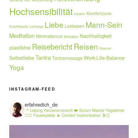
Hochsensibilität
Komfortzone
Intuition
Liebe
Mann-Sein
Loslassen
Kuschelparty
Lachyoga
Meditation
Nachhaltigkeit
Minimalismus
Motivation
Reisen
Reisebericht
plastikfrei
Scanner
Tantra
Selbstliebe
Work-Life-Balance
Tantramassage
Yoga
INSTAGRAM-FEED
erfahredich_de
📍 Leipzig Herzensmensch ❤️ Scrum Master Yogalehrer
🧘🏻‍♂️ Feuerspieler 🔥 Contact Improvisation 🕺🏻