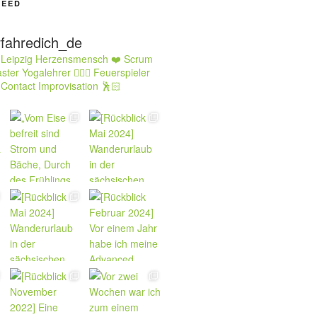
FEED
rfahredich_de
 Leipzig Herzensmensch ❤️ Scrum
ster Yogalehrer 🧘🏻‍♂️ Feuerspieler
 Contact Improvisation 🕺🏻