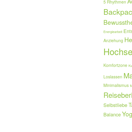
A
5 Rhythmen
Backpac
Bewussthe
Ent
Energiearbeit
He
Anziehung
Hochsen
Komfortzone
Ku
Ma
Loslassen
Minimalismus
M
Reiseber
T
Selbstliebe
Yo
Balance