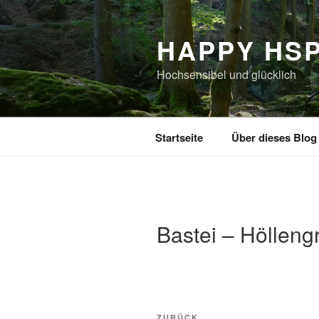
Zum
Inhalt
HAPPY HS
springen
Hochsensibel und glücklich
Startseite
Über dieses Blog
Bastei – Hölleng
Beitragsnavigation
ZURÜCK