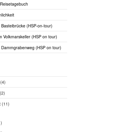
 Reisetagebuch
lichkeit
Basteibrücke (HSP-on-tour)
Volkmarskeller (HSP on tour)
 Dammgrabenweg (HSP on tour)
(4)
(2)
t
(11)
)