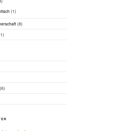
3)
tisch
(1)
nerschaft
(8)
1)
(6)
TER