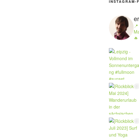
INSTAGRAM-
e
📍
Ma
🔥