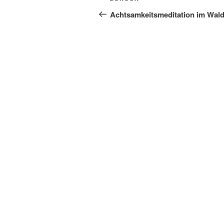
Vorheriger
Beitrag
Achtsamkeitsmeditation im Wal