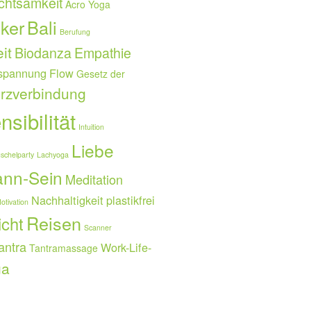
chtsamkeit
Acro Yoga
ker
Bali
Berufung
it
Biodanza
Empathie
spannung
Flow
Gesetz der
rzverbindung
sibilität
Intuition
Liebe
schelparty
Lachyoga
nn-Sein
Meditation
Nachhaltigkeit
plastikfrei
otivation
Reisen
icht
Scanner
antra
Work-Life-
Tantramassage
ga