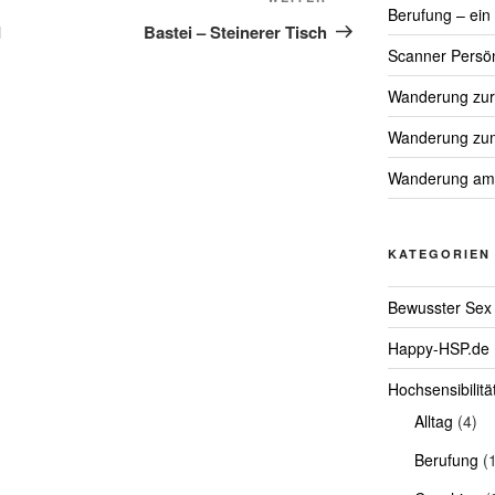
Nächster
Berufung – ein
Beitrag
d
Bastei – Steinerer Tisch
Scanner Persön
Wanderung zur 
Wanderung zum 
Wanderung am
KATEGORIEN
Bewusster Sex
Happy-HSP.de
Hochsensibilitä
Alltag
(4)
Berufung
(1