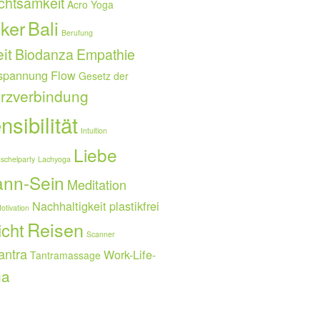
chtsamkeit
Acro Yoga
ker
Bali
Berufung
it
Biodanza
Empathie
spannung
Flow
Gesetz der
rzverbindung
sibilität
Intuition
Liebe
schelparty
Lachyoga
nn-Sein
Meditation
Nachhaltigkeit
plastikfrei
otivation
Reisen
icht
Scanner
antra
Work-Life-
Tantramassage
ga