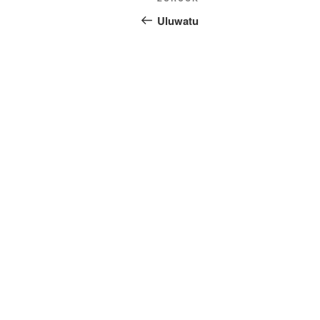
Vorheriger
Beitrag
Uluwatu