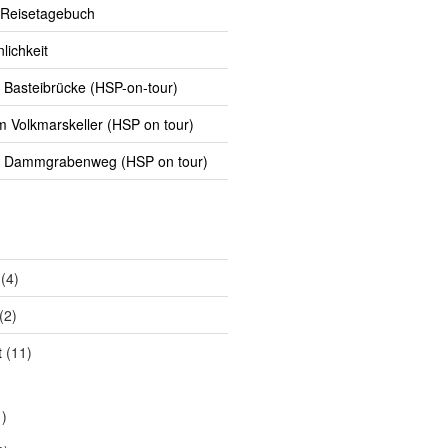
 Reisetagebuch
lichkeit
Basteibrücke (HSP-on-tour)
Volkmarskeller (HSP on tour)
 Dammgrabenweg (HSP on tour)
(4)
(2)
t
(11)
)