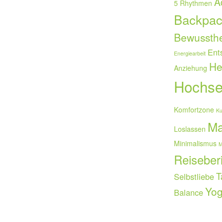
A
5 Rhythmen
Backpac
Bewussthe
Ent
Energiearbeit
He
Anziehung
Hochsen
Komfortzone
Ku
Ma
Loslassen
Minimalismus
M
Reiseber
T
Selbstliebe
Yo
Balance