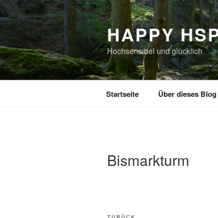
Zum
Inhalt
HAPPY HS
springen
Hochsensibel und glücklich
Startseite
Über dieses Blog
Bismarkturm
Beitragsnavigation
ZURÜCK