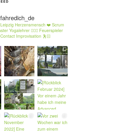
FEED
rfahredich_de
 Leipzig Herzensmensch ❤️ Scrum
ster Yogalehrer 🧘🏻‍♂️ Feuerspieler
 Contact Improvisation 🕺🏻