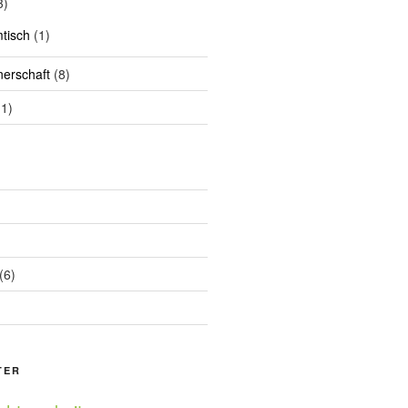
3)
tisch
(1)
nerschaft
(8)
1)
(6)
TER