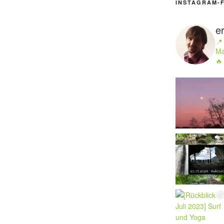
INSTAGRAM-
e
📍
Ma
🔥