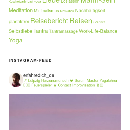
Loslassen
Kuschelparty
Lachyoga
Meditation
Nachhaltigkeit
Minimalismus
Motivation
Reisen
Reisebericht
plastikfrei
Scanner
Tantra
Selbstliebe
Work-Life-Balance
Tantramassage
Yoga
INSTAGRAM-FEED
erfahredich_de
📍 Leipzig Herzensmensch ❤️ Scrum Master Yogalehrer
🧘🏻‍♂️ Feuerspieler 🔥 Contact Improvisation 🕺🏻