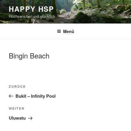
Zum
HAPPY HSP
Inhalt
Hochsensibel und glücklich
springen
Menü
Bingin Beach
Beitragsnavigation
Vorheriger
ZURÜCK
Beitrag
Bukit – Infinity Pool
Nächster
WEITER
Beitrag
Uluwatu