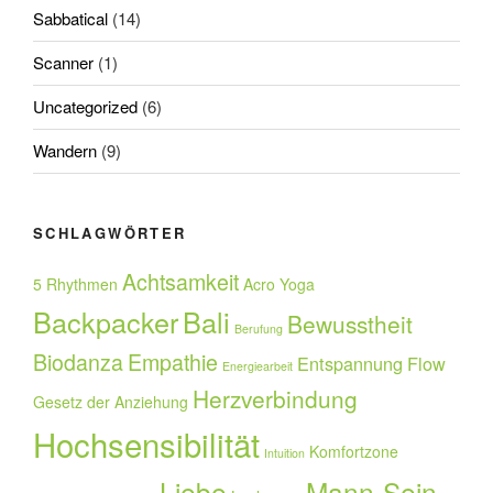
Sabbatical
(14)
Scanner
(1)
Uncategorized
(6)
Wandern
(9)
SCHLAGWÖRTER
Achtsamkeit
5 Rhythmen
Acro Yoga
Backpacker
Bali
Bewusstheit
Berufung
Biodanza
Empathie
Entspannung
Flow
Energiearbeit
Herzverbindung
Gesetz der Anziehung
Hochsensibilität
Komfortzone
Intuition
Liebe
Mann-Sein