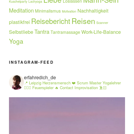
Loslassen
Kuschelparty
Lachyoga
Meditation
Nachhaltigkeit
Minimalismus
Motivation
Reisen
Reisebericht
plastikfrei
Scanner
Tantra
Selbstliebe
Work-Life-Balance
Tantramassage
Yoga
INSTAGRAM-FEED
erfahredich_de
📍 Leipzig Herzensmensch ❤️ Scrum Master Yogalehrer
🧘🏻‍♂️ Feuerspieler 🔥 Contact Improvisation 🕺🏻