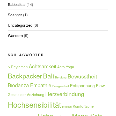
Sabbatical
(14)
Scanner
(1)
Uncategorized
(6)
Wandern
(9)
SCHLAGWÖRTER
Achtsamkeit
5 Rhythmen
Acro Yoga
Backpacker
Bali
Bewusstheit
Berufung
Biodanza
Empathie
Entspannung
Flow
Energiearbeit
Herzverbindung
Gesetz der Anziehung
Hochsensibilität
Komfortzone
Intuition
Liebe
Mann-Sein