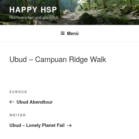
Zum
HAPPY HSP
Inhalt
Hochsensibel und glücklich
springen
Menü
Ubud – Campuan Ridge Walk
Beitragsnavigation
Vorheriger
ZURÜCK
Beitrag
Ubud Abendtour
Nächster
WEITER
Beitrag
Ubud – Lonely Planet Fail