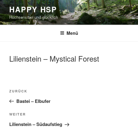
Zum
HAPPY HSP
Inhalt
Hochsensibel und glücklich
springen
Menü
Lilienstein – Mystical Forest
Beitragsnavigation
Vorheriger
ZURÜCK
Beitrag
Bastei – Elbufer
Nächster
WEITER
Beitrag
Lilienstein – Südaufstieg