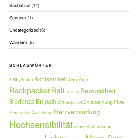
Sabbatical
(14)
Scanner
(1)
Uncategorized
(6)
Wandern
(9)
SCHLAGWÖRTER
Achtsamkeit
5 Rhythmen
Acro Yoga
Backpacker
Bali
Bewusstheit
Berufung
Biodanza
Empathie
Entspannung
Flow
Energiearbeit
Herzverbindung
Gesetz der Anziehung
Hochsensibilität
Komfortzone
Intuition
Liebe
Mann-Sein