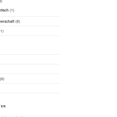
3)
tisch
(1)
nerschaft
(8)
1)
(6)
TER