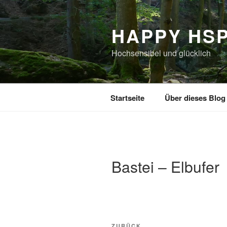
Zum
Inhalt
HAPPY HS
springen
Hochsensibel und glücklich
Startseite
Über dieses Blog
Bastei – Elbufer
Beitragsnavigation
ZURÜCK