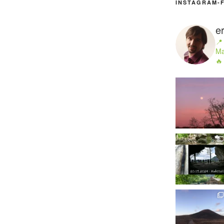
INSTAGRAM-
e
📍
Ma
🔥