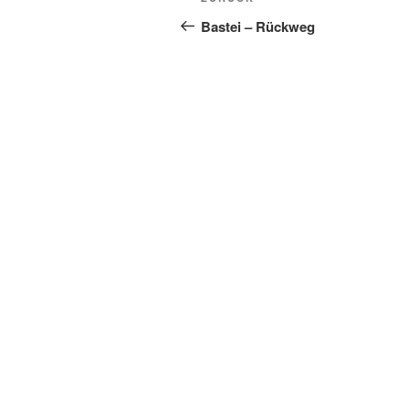
Vorheriger
Beitrag
Bastei – Rückweg