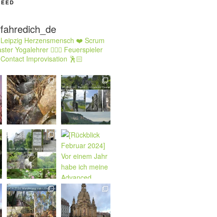
FEED
rfahredich_de
 Leipzig Herzensmensch ❤️ Scrum
ster Yogalehrer 🧘🏻‍♂️ Feuerspieler
 Contact Improvisation 🕺🏻