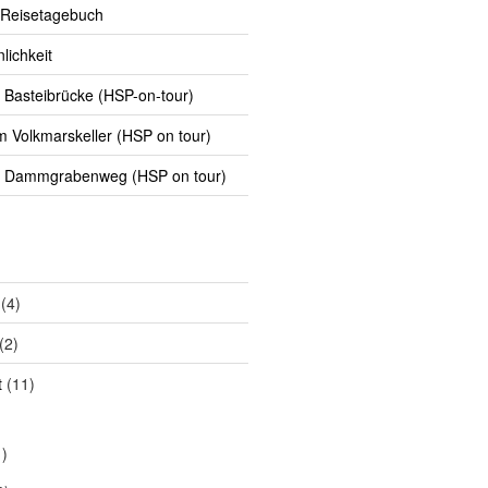
 Reisetagebuch
lichkeit
Basteibrücke (HSP-on-tour)
Volkmarskeller (HSP on tour)
 Dammgrabenweg (HSP on tour)
(4)
(2)
t
(11)
)