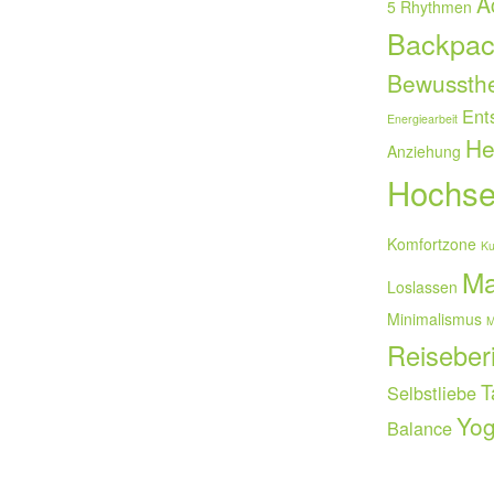
A
5 Rhythmen
Backpac
Bewussthe
Ent
Energiearbeit
He
Anziehung
Hochsen
Komfortzone
Ku
Ma
Loslassen
Minimalismus
M
Reiseber
T
Selbstliebe
Yo
Balance