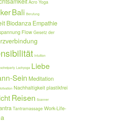
chtsamkeit
Acro Yoga
ker
Bali
Berufung
it
Biodanza
Empathie
spannung
Flow
Gesetz der
rzverbindung
sibilität
Intuition
Liebe
schelparty
Lachyoga
nn-Sein
Meditation
Nachhaltigkeit
plastikfrei
otivation
Reisen
icht
Scanner
antra
Work-Life-
Tantramassage
ga